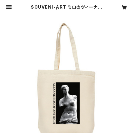
SOUVENI-ART ミロのヴィーナス
トートバッグ | King Kong Helmet
s WEB SHOP キングコングヘルメ
ット